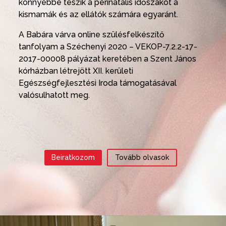
könnyebbé teszik a perinatális időszakot a
kismamák és az
ellátók számára egyaránt.
A Babára várva online szülésfelkészítő
tanfolyam a Széchenyi 2020 – VEKOP-7.2.2-17-
2017-00008 pályázat keretében a Szent János
kórházban létrejött XII. kerületi
Egészségfejlesztési Iroda támogatásával
valósulhatott meg.
Beiratkozom
Tovább olvasok