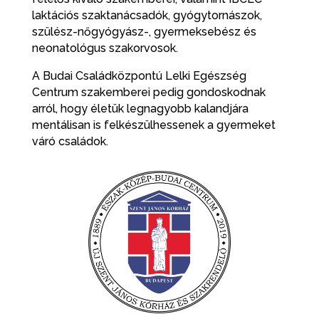
laktációs szaktanácsadók, gyógytornászok,
szülész-nőgyógyász-, gyermeksebész és
neonatológus szakorvosok.
A Budai Családközpontú Lelki Egészség
Centrum szakemberei pedig gondoskodnak
arról, hogy életük
legnagyobb kalandjára
mentálisan is felkészülhessenek a gyermeket
váró családok.