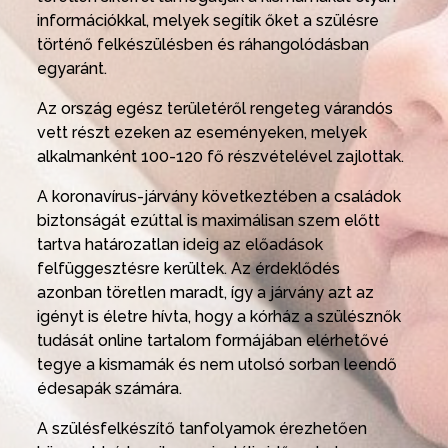
információkkal, melyek segítik őket a szülésre
történő felkészülésben és ráhangolódásban
egyaránt.
Az ország egész területéről rengeteg várandós
vett részt ezeken az eseményeken, melyek
alkalmanként 100-120 fő részvételével zajlottak.
A koronavírus-járvány következtében a családok
biztonságát ezúttal is maximálisan szem előtt
tartva határozatlan ideig az előadások
felfüggesztésre kerültek. Az érdeklődés
azonban töretlen maradt, így a járvány azt az
igényt is életre hívta, hogy a kórház a szülésznők
tudását online tartalom formájában elérhetővé
tegye a kismamák és nem utolsó sorban leendő
édesapák számára.
A szülésfelkészítő tanfolyamok érezhetően