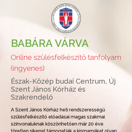
BABÁRA VÁRVA
Online szülésfelkészítő tanfolyam
(ingyenes)
Észak-Közép budai Centrum, Új
Szent János Kórház és
Szakrendelő
A Szent János Kórház heti rendszerességű
szülésfelkészítő előadásai magas szakmai
színvonaluknak köszönhetően már 20 éve
töretlen sikerrel támogatják a kismamákat olyan