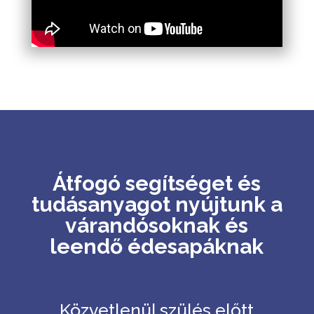
Átfogó segítséget és
tudásanyagot nyújtunk a
várandósoknak és
leendő édesapáknak
Közvetlenül szülés előtt